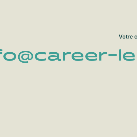
Votre 
fo@career-l